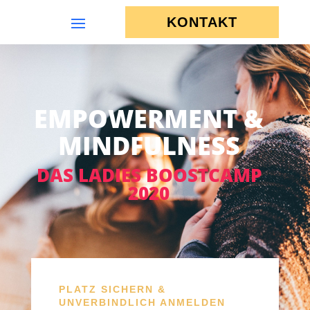
KONTAKT
EMPOWERMENT &
MINDFULNESS
DAS LADIES BOOSTCAMP
2020
PLATZ SICHERN &
UNVERBINDLICH ANMELDEN