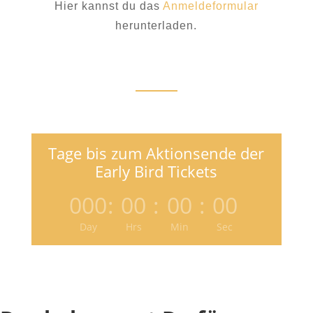
Hier kannst du das
Anmeldeformular
herunterladen.
Tage bis zum Aktionsende der
Early Bird Tickets
000
:
00
:
00
:
00
Day
Hrs
Min
Sec